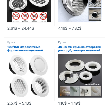
2.61
$
–
24.44
$
4.16
$
–
7.82
$
Кухня
Кухня
100/150 мм различные
40-80 мм крышка отверстия
формы вентиляционный
для труб, полипропиленовый
клапан, решетка,
кабель для
циркуляционные
кондиционирования воздуха,
вентиляционные отверстия,
входной кабель для труб,
крышка, круглые
вентиляционные отверстия,
воздуховоды,
проход для бытовых
вентиляционная крышка,
аксессуаров
аксессуары
2.57
$
–
5.13
$
1.10
$
–
1.49
$