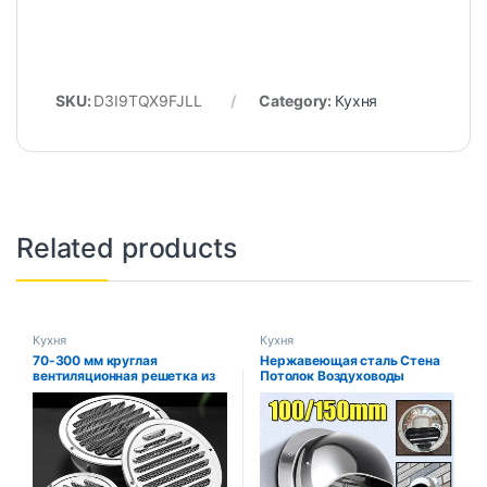
SKU:
D3I9TQX9FJLL
Category:
Кухня
Related products
Кухня
Кухня
70-300 мм круглая
Нержавеющая сталь Стена
вентиляционная решетка из
Потолок Воздуховоды
нержавеющей стали, защита
Вентиляция Вытяжная
от насекомых, домашние
решетка Крышка
наружные настенные
Водонепроницаемая розетка
воздуховоды,
Отопление Охлаждение
вентиляционные
Вентиляционные отверстия
инструменты, вытяжные
Крышка
вытяжки