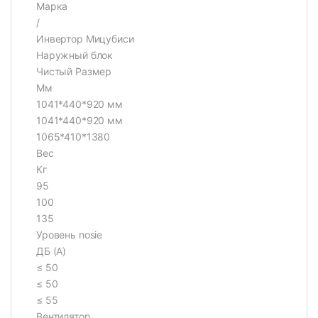
Марка
/
Инвертор Мицубиси
Наружный блок
Чистый Размер
Мм
1041*440*920 мм
1041*440*920 мм
1065*410*1380
Вес
Кг
95
100
135
Уровень nosie
ДБ (А)
≤ 50
≤ 50
≤ 55
Вентилятор