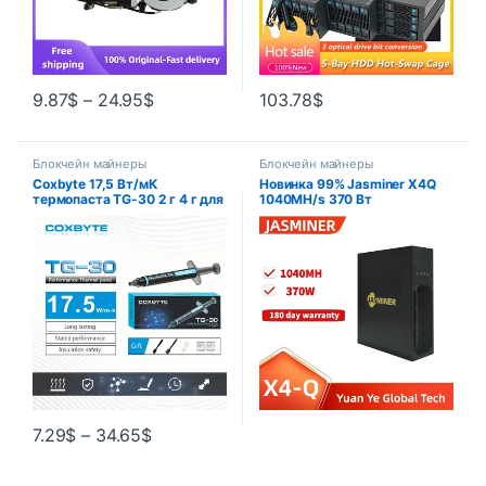
9.87
$
–
24.95
$
103.78
$
Блокчейн майнеры
Блокчейн майнеры
Coxbyte 17,5 Вт/мК
Новинка 99% Jasminer X4Q
термопаста TG-30 2 г 4 г для
1040MH/s 370 Вт
ЦП графического
Потребляемая мощность
процессора, радиатора,
Майнер jasminer X4Q и т. д.
охлаждающего кулера,
Майнер 180 дней гарантии
термопаста, силиконовая
смесь
7.29
$
–
34.65
$