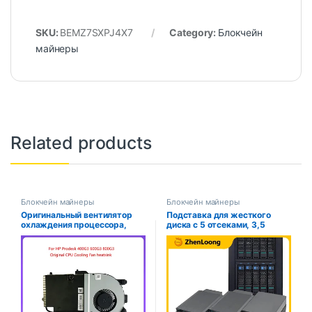
SKU:
BEMZ7SXPJ4X7
Category:
Блокчейн
майнеры
Related products
Блокчейн майнеры
Блокчейн майнеры
Оригинальный вентилятор
Подставка для жесткого
охлаждения процессора,
диска с 5 отсеками, 3,5
замена радиатора для HP
дюйма, SATA, SSD
ProDesk Mini 600 G3 400 G3
800G3 серии BUC0712HB-00
914266 -001