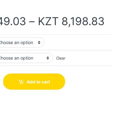
49.03
–
KZT
8,198.83
Clear
Add to cart