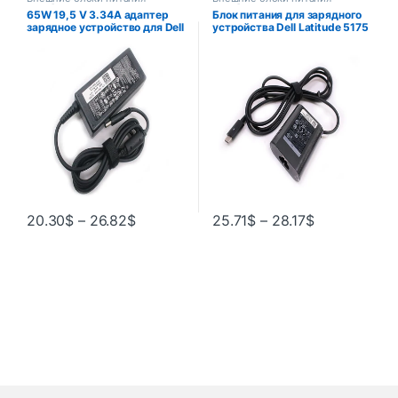
ноутбуков
ноутбуков
65W 19,5 V 3.34A адаптер
Блок питания для зарядного
зарядное устройство для Dell
устройства Dell Latitude 5175
HA65NS5-00 09RN2C
7275 7370 7380 DA30NM150
DA65NM111-00 Inspiron 17
HKA30NM150, 20 в, а, 30 Вт
1750 1764 1720
20.30
$
–
26.82
$
25.71
$
–
28.17
$