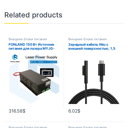
Related products
Внешние блоки питания
Внешние блоки питания
ноутбуков
ноутбуков
FONLAND 150 Вт Источник
Зарядный кабель Nku с
питания для лазера MYJG-
внешней поверхностью, 1,5
150 Вт 110/220 В с экраном
м, 15 В/3 А, 45 Вт, PD,
дисплея для станка для
совместим с Surface Pro
лазерной резки труб Co2
7/6/5/4/3, Go3/2/1,
Источник KIN
Laptop4/3/2/1
316.58
$
6.02
$
Внешние блоки питания
Внешние блоки питания