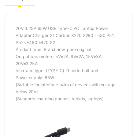
20V 3.25A 65W USB Type-C AC Laptop Power
Adapter Charger X1 Carbon X270 X280 T580 P51
P52s E480 E470 S2
Product type: Brand new, pure original
Output parameters: 5V=2A, 9V=2A, 15V=3A,
20V=3.25A
Interface type: (TYPE-C) Thunderbolt port
Power supply: 65W
(Suitable for interface pairs of devices with voltage
below 20V)
(Supports charging phones, tablets, laptops)