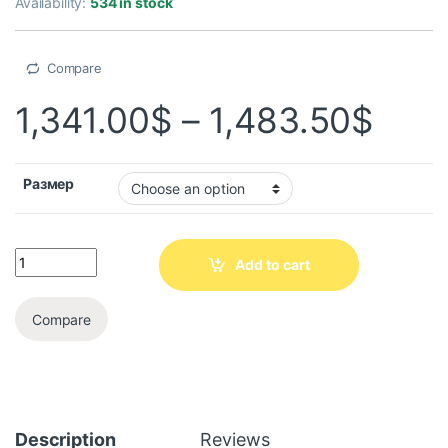
Availability:
534 in stock
Compare
1,341.00
$
–
1,483.50
$
Размер
Add to cart
Compare
Description
Reviews