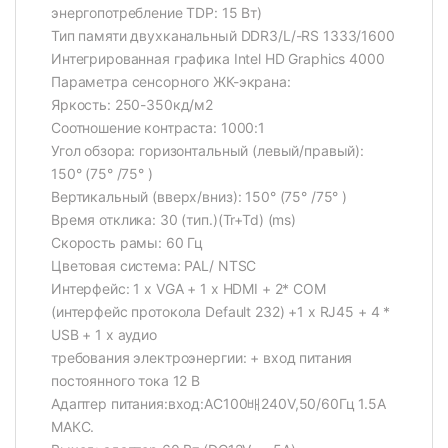
энергопотребление TDP: 15 Вт)
Тип памяти двухканальный DDR3/L/-RS 1333/1600
Интегрированная графика Intel HD Graphics 4000
Параметра сенсорного ЖК-экрана:
Яркость: 250-350кд/м2
Соотношение контраста: 1000:1
Угол обзора: горизонтальный (левый/правый):
150° (75° /75° )
Вертикальный (вверх/вниз): 150° (75° /75° )
Время отклика: 30 (тип.)(Tr+Td) (ms)
Скорость рамы: 60 Гц
Цветовая система: PAL/ NTSC
Интерфейс: 1 x VGA + 1 x HDMI + 2* COM
(интерфейс протокола Default 232) +1 x RJ45 + 4 *
USB + 1 x аудио
требования электроэнергии: + вход питания
постоянного тока 12 В
Адаптер питания:вход:AC100배240V,50/60Гц 1.5А
МАКС.