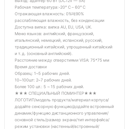
Выход: адаптер 60 Вт (DC12V — 5A)
Рабочая температура:-20° C – 60° C
Отражающая влажность: 0%매90%
расслабляющая влажность, без конденсации
Доступна вилка: вилка AU, EU, USA, UK.
Меню языков: английский, французский,
итальянский, немецкий, испанский, русский,
традиционный китайский, упрощенный китайский
и т. д. (основный английский).
Расстояние между отверстиями VISA: 75*75 мм
Время доставки
Образец: 1~5 рабочих дней.
10~100шт: 2~7 рабочих дней.
Более 100 шт.: 5 ~ 15 рабочих дней.
★★★ СПЕЦИАЛЬНЫЙ ПОМИНТЕР★★★
ЛОГОТИП/модель продукта/материал корпуса/
додайте сенсорную функцию/додайте встроенный
динамик/функцию дистанционного управления/
основной стиль/размер экрана/тип интерфейса/
режим установки (настенный/встроенный/