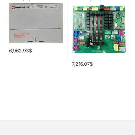
обеспечение с одним GC
Центральный номер
(лабораторное решение),
распределения. : 452554 .01
версия электронного ключа,
1 шт.
6,962.93
$
7,216.07
$