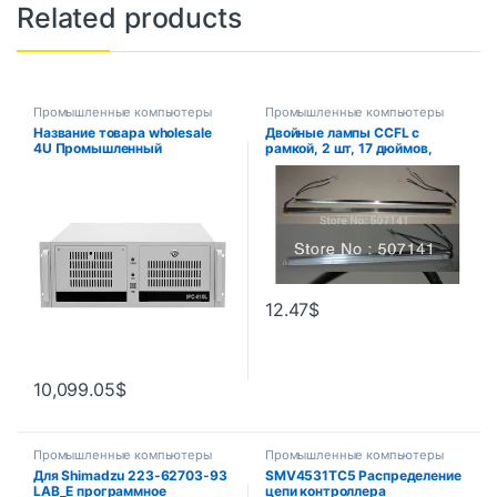
Related products
Промышленные компьютеры
Промышленные компьютеры
Название товара wholesale
Двойные лампы CCFL с
4U Промышленный
рамкой, 2 шт, 17 дюймов,
компьютер Брандмауэр Rack
Подсветка ЖК-дисплея с
Mount Chassis i3 i5 i7 i9 Код
корпусом, CCFL с крышкой,
товара
CCFL: 355 мм X2, 4, рамка:
мм x 7 мм
12.47
$
10,099.05
$
Промышленные компьютеры
Промышленные компьютеры
Для Shimadzu 223-62703-93
SMV4531TC5 Распределение
LAB_E программное
цепи контроллера