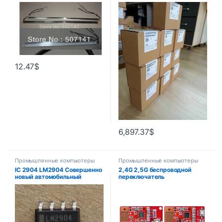
Подсветка ЖК-дисплея с
0QC02-0AX0 СЕНСОРНЫЙ
корпусом, CCFL с крышкой,
ЭКРАН HMI 15 ДЮЙМОВ
CCFL: 355 мм X2, 4, рамка:
мм x 7 мм
12.47
$
6,897.37
$
Промышленные компьютеры
Промышленные компьютеры
IC 2904 LM2904 Совершенно
2,4G 2,5G беспроводной
новый автомобильный
переключатель
электронный чип
дистанционного управления
комплект 6-канальный
модуль приемника
передатчика без
программирования для DIY
встроенная кнопка пары