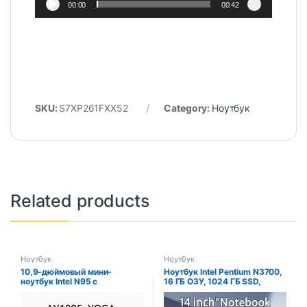
00:00
00:42
SKU:
S7XP261FXX52
Category:
Ноутбук
Related products
Ноутбук
Ноутбук
10,9-дюймовый мини-
Ноутбук Intel Pentium N3700,
ноутбук Intel N95 с
16 ГБ ОЗУ, 1024 ГБ SSD,
сенсорными экранами для
ноутбук, разрешение
йоги, 16 ГБ DDR5, 2 ТБ SSD,
1920*1080, Windows 11,