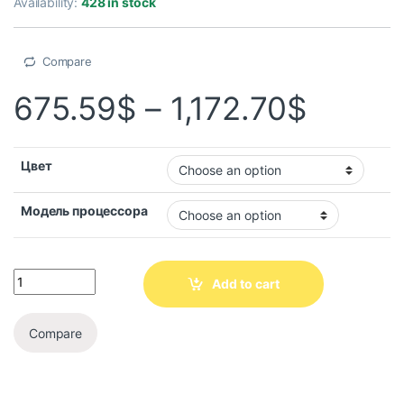
Availability:
428 in stock
Compare
675.59
$
–
1,172.70
$
Цвет
Модель процессора
Add to cart
Compare