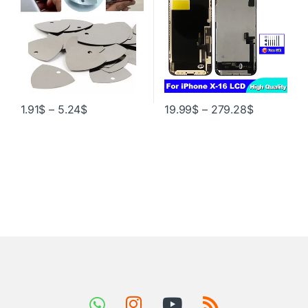
инструментов для разборки и
ремонта
1.91
$
–
5.24
$
19.99
$
–
279.28
$