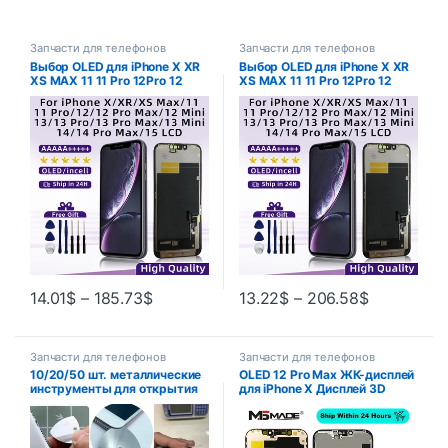
Запчасти для телефонов
Запчасти для телефонов
Выбор OLED для iPhone X XR
Выбор OLED для iPhone X XR
XS MAX 11 11 Pro 12Pro 12
XS MAX 11 11 Pro 12Pro 12
Дигитайзер ЖК-дисплея для
Дигитайзер ЖК-дисплея для
iPhone 12 Mini 13 14 Pro Max
iPhone 12 Mini 13 14 Pro Max
15 Incell
15 Incell
14.01
$
–
185.73
$
13.22
$
–
206.58
$
Запчасти для телефонов
Запчасти для телефонов
10/20/50 шт. металлические
OLED 12 Pro Max ЖК-дисплей
инструменты для открытия
для iPhone X Дисплей 3D
телефона, металлические
Touch 13 Pro Max Замена
медиаторы для гитары,
экрана для 12 Mini 14 Plus
открывалка для iPhone iPad,
incell 15 Plus дисплей 15 13
планшетного ПК, набор
mini