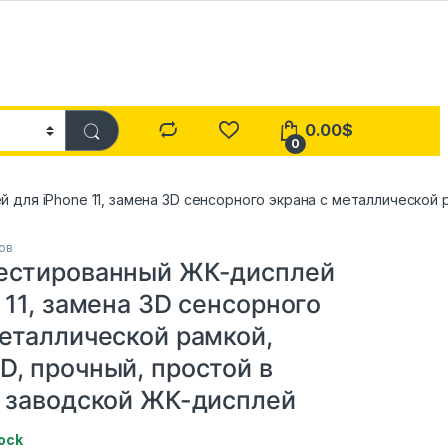
0.00
$
0
для iPhone 11, замена 3D сенсорного экрана с металлической 
ов
естированный ЖК-дисплей
 11, замена 3D сенсорного
металлической рамкой,
D, прочный, простой в
, заводской ЖК-дисплей
tock