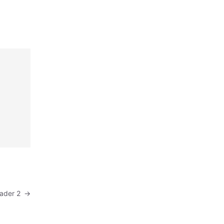
eader 2
→