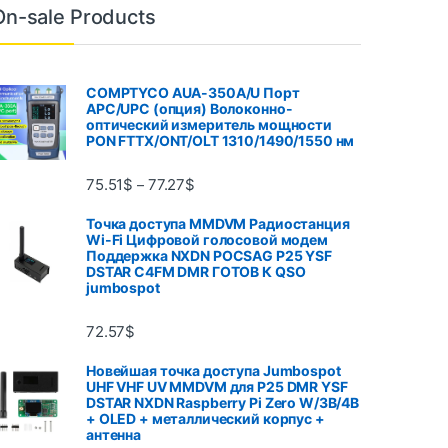
On-sale Products
COMPTYCO AUA-350A/U Порт
APC/UPC (опция) Волоконно-
оптический измеритель мощности
PON FTTX/ONT/OLT 1310/1490/1550 нм
75.51
$
77.27
$
–
Точка доступа MMDVM Радиостанция
Wi-Fi Цифровой голосовой модем
Поддержка NXDN POCSAG P25 YSF
DSTAR C4FM DMR ГОТОВ К QSO
jumbospot
72.57
$
Новейшая точка доступа Jumbospot
UHF VHF UV MMDVM для P25 DMR YSF
DSTAR NXDN Raspberry Pi Zero W/3B/4B
+ OLED + металлический корпус +
антенна