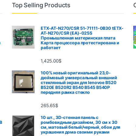
Top Selling Products
ETX-AT-N270/CSR 51-71111-0B30 tETX-
AT-N270/CSR (EA)-025S
Промышленная материнская плата
м
Карта процессора протестирована и
работает
1,425.00
$
100% новый оригинальный 23,0-
дюймовый универсальный внешний
стеклянный экран для lenovoe B520
B520E B520R2 B540 B545 B540P
передняя рамка стекло
265.65
$
10 шт., 3D-стенная панель с
B
ромбовидным дизайном, 30 см x 30
см, матовый белый/черный, обои для
украшения дома своими руками