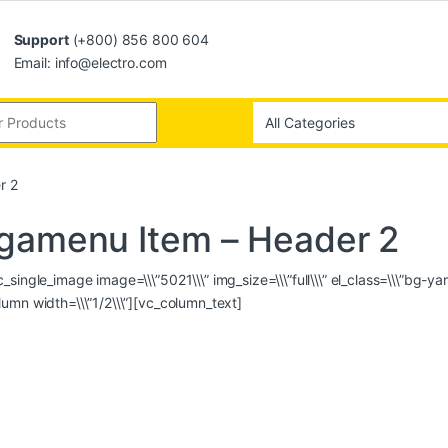
Support
(+800) 856 800 604
Email: info@electro.com
r 2
egamenu Item – Header 2
single_image image=\\\”5021\\\” img_size=\\\”full\\\” el_class=\\\”bg-y
umn width=\\\”1/2\\\”][vc_column_text]