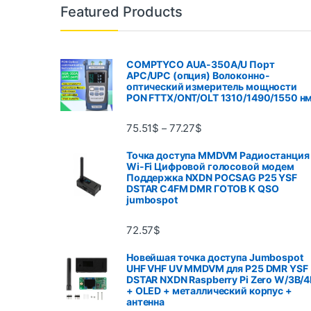
Featured Products
COMPTYCO AUA-350A/U Порт
APC/UPC (опция) Волоконно-
оптический измеритель мощности
PON FTTX/ONT/OLT 1310/1490/1550 н
75.51
$
77.27
$
–
Точка доступа MMDVM Радиостанция
Wi-Fi Цифровой голосовой модем
Поддержка NXDN POCSAG P25 YSF
DSTAR C4FM DMR ГОТОВ К QSO
jumbospot
72.57
$
Новейшая точка доступа Jumbospot
UHF VHF UV MMDVM для P25 DMR YSF
DSTAR NXDN Raspberry Pi Zero W/3B/4
+ OLED + металлический корпус +
антенна