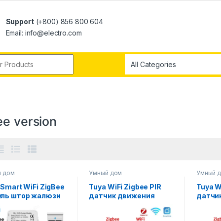
Support
(+800) 856 800 604
Email: info@electro.com
ee version
й дом
Умный дом
Умный 
 Smart WiFi ZigBee
Tuya WiFi Zigbee PIR
Tuya W
ль штор жалюзи
датчик движения
датчи
ставни
умный дом
умный
тродвигатель
инфракрасный
инфра