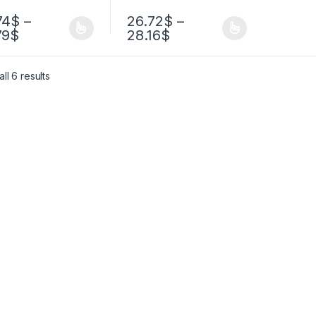
74
$
–
26.72
$
–
79
$
28.16
$
ll 6 results