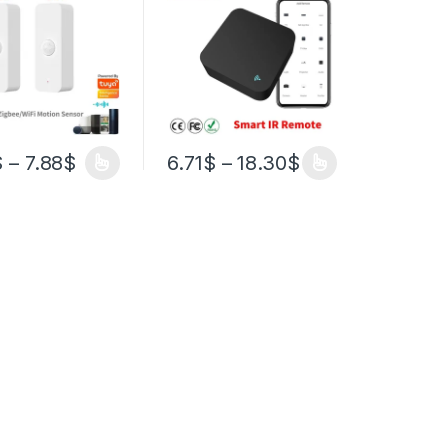
тор
инфракрасный
еческого тела
контроллер для
асность умная
умного дома,
работает с
подходит для ТВ,
Google Home
DVD, работает с
Google Home
$
–
7.88
$
6.71
$
–
18.30
$