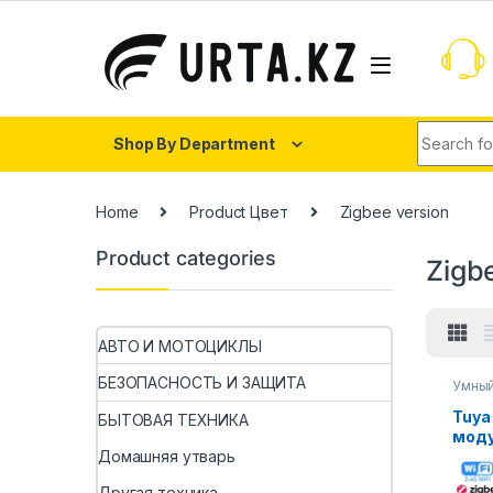
Shop By Department
Home
Product Цвет
Zigbee version
Product categories
Zigb
АВТО И МОТОЦИКЛЫ
БЕЗОПАСНОСТЬ И ЗАЩИТА
Умны
Tuya
БЫТОВАЯ ТЕХНИКА
моду
роль
Домашняя утварь
элек
Другая техника