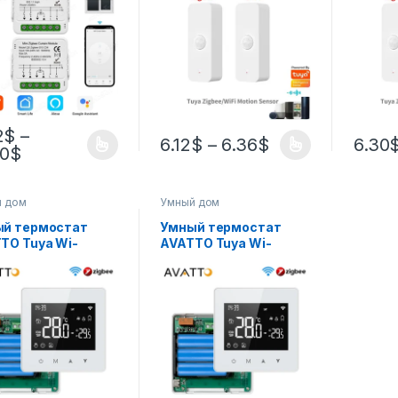
ый
детектор
детек
ключатель штор
человеческого тела
челов
тает с Alexa
безопасность умная
безоп
le Home
жизнь работает с
жизнь 
Alexa Google Home
Alexa 
2
$
–
6.12
$
–
6.36
$
6.30
20
$
й дом
Умный дом
й термостат
Умный термостат
TO Tuya Wi-
AVATTO Tuya Wi-
igBee, регулятор
Fi/ZigBee, регулятор
пературы
температуры
ного газового
водяного газового
а с низким
котла с низким
гопотреблением
энергопотреблением
Alexa Google
для Alexa Google
 Alice
Home Alice