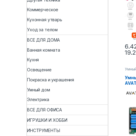
умн
пере
Коммерческое
рабо
Goog
Кухонная утварь
Уход за телом
ВСЕ ДЛЯ ДОМА
6.4
Ванная комната
19.
Кухня
Умны
Освещение
Умны
Покраска и украшения
AVAT
Fi/Z
Умный дом
тем
водя
Электрика
котл
ВСЕ ДЛЯ ОФИСА
энер
для 
ИГРУШКИ И ХОББИ
Home
ИНСТРУМЕНТЫ