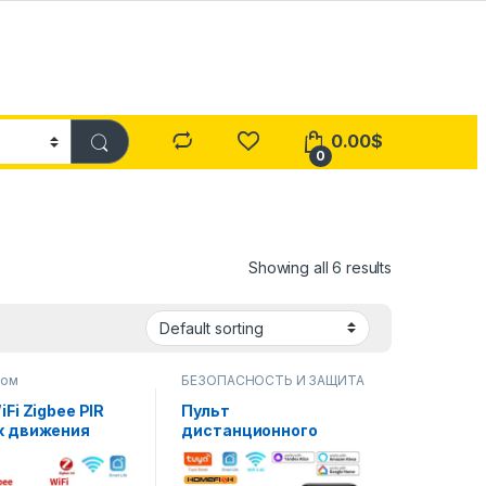
0.00
$
0
Showing all 6 results
дом
БЕЗОПАСНОСТЬ И ЗАЩИТА
iFi Zigbee PIR
Пульт
к движения
дистанционного
 дом
управления Zigbee,
красный
универсальный