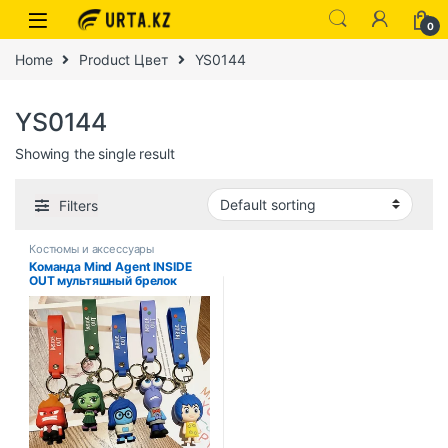
0
Home
Product Цвет
YS0144
YS0144
Showing the single result
Filters
Костюмы и аксессуары
Команда Mind Agent INSIDE
OUT мультяшный брелок
автомобильный брелок
кольцо кулон аниме оптовая
продажа маленькие подарки