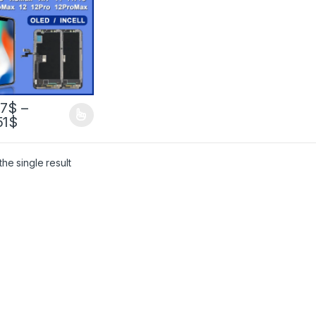
н ЖК-дисплея с
енсорным
тайзером в сборе
57
$
–
51
$
he single result