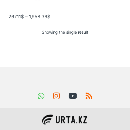
267.11
$
–
1,958.36
$
Showing the single result