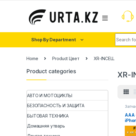
Shop By Department
Home
Product Цвет
XR-INCELL
Product categories
XR-I
АВТО И МОТОЦИКЛЫ
БЕЗОПАСНОСТЬ И ЗАЩИТА
Запча
AAA 
БЫТОВАЯ ТЕХНИКА
iPho
ЖК-д
Домашняя утварь
iphon
Другая техника