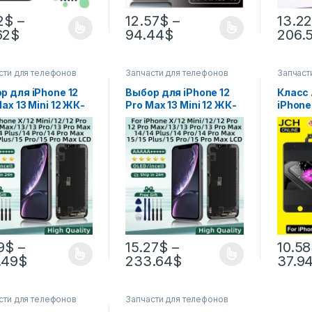
2
$
–
12.57
$
–
13.2
62
$
94.44
$
206.
сти для телефонов
Запчасти для телефонов
Запчаст
р для iPhone 12
Выбор для iPhone 12
Класс
ax 13 Mini 12 ЖК-
Pro Max 13 Mini 12 ЖК-
iPhone
лей с 3D-
дисплей с 3D-
ЖК-ди
тайзером
дигитайзером
Идеал
орного экрана
сенсорного экрана
дигит
Phone 14 plus 14
для iPhone 14 plus 14
сенсор
ax 15 Plus
Pro Max 15 Plus
сборе 
лей X XR
Дисплей X XR
XS MA
Диспле
9
$
–
15.27
$
–
10.58
.49
$
233.64
$
37.9
сти для телефонов
Запчасти для телефонов