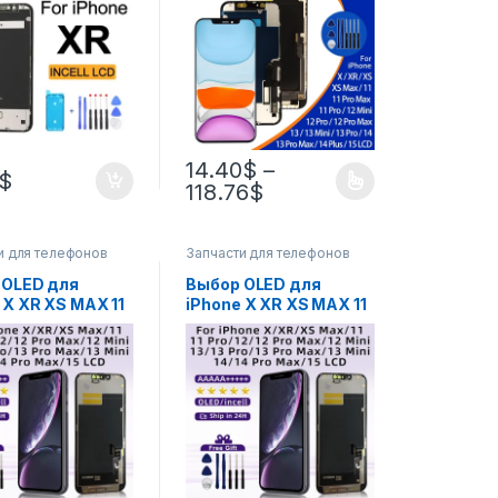
айзером в сборе
цифровым
мены Dead Pixel
преобразователем
сенсорного экрана 12
Pro Max 13 Mini 14 Plus
Дисплей 15 деталей
14.40
$
–
$
118.76
$
и для телефонов
Запчасти для телефонов
 OLED для
Выбор OLED для
 X XR XS MAX 11
iPhone X XR XS MAX 11
12Pro 12
11 Pro 12Pro 12
айзер ЖК-
Дигитайзер ЖК-
я для iPhone 12
дисплея для iPhone 12
 14 Pro Max 15
Mini 13 14 Pro Max 15
Incell