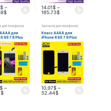
2
$
–
14.01
$
–
58
$
185.73
$
и для телефонов
Запчасти для телефонов
 AAAA для
Класс AAAA для
 6 6S 7 8 Plus
iPhone 6 6S 7 8 Plus
сплей
ЖК-дисплей
ьный 3D-
Идеальный 3D-
айзер
дигитайзер
ного экрана в
сенсорного экрана в
для iPhone X XR
сборе для iPhone X XR
X 11PRO
XS MAX 11PRO
й Pantalla
Дисплей Pantalla
$
–
10.97
$
–
4
$
52.44
$