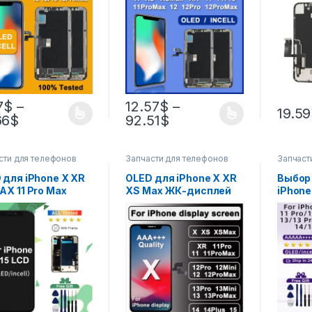
ni 14 Plus OLED
Экран ЖК-дисплея с
дигит
лей Экран
3D сенсорным
без за
тайзер в сборе
дигитайзером в сборе
7
$
–
12.57
$
–
19.59
66
$
92.51
$
сти для телефонов
Запчасти для телефонов
Запчаст
 для iPhone X XR
OLED для iPhone X XR
Выбор
AX 11 Pro Max
XS Max ЖК-дисплей
iPhone
лей iP 12 Pro Max
Incell для iphone 11 12
11 Pro 
сорный
13 Pro Max 13 Mini 14
Дигит
тайзер для
Plus 15 OLED-дисплей
диспле
e 13 Pro Max 14
с дигитайзером в
Mini 13
12 MINI 15 ЖК-
сборе
Incell
лей