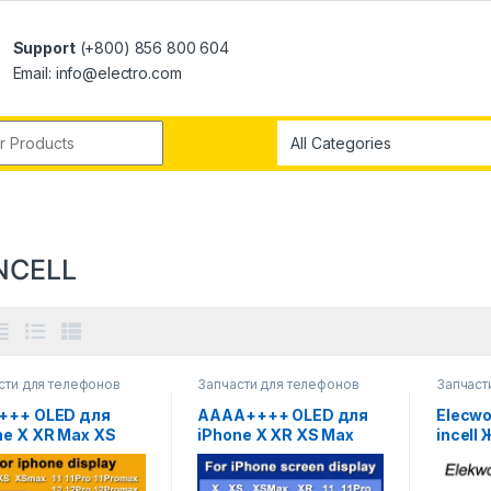
Support
(+800) 856 800 604
Email: info@electro.com
NCELL
сти для телефонов
Запчасти для телефонов
Запчаст
+++ OLED для
AAAA++++ OLED для
Elecwo
ne X XR Max XS
iPhone X XR XS Max
incell
исплей Incell для
ЖК-дисплей Incell для
iPhone
e 11 12 13 Pro Max
iphone 11 12 Pro Max
сенсо