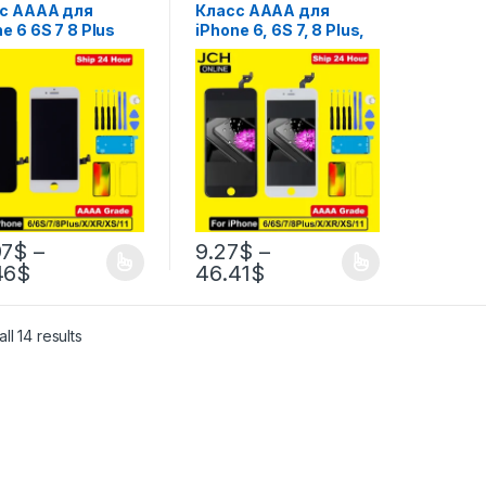
с AAAA для
Класс AAAA для
e 6 6S 7 8 Plus
iPhone 6, 6S 7, 8 Plus,
дисплей
идеальный ЖК-
льный 3D-
дисплей с 3D
тайзер
сенсорным экраном в
орного экрана в
сборе для iPhone X XR
е для iPhone X XR
XS MAX 11PRO 12 13 14
AX 11PRO
Дисплей
лей Pantalla
97
$
–
9.27
$
–
46
$
46.41
$
ll 14 results