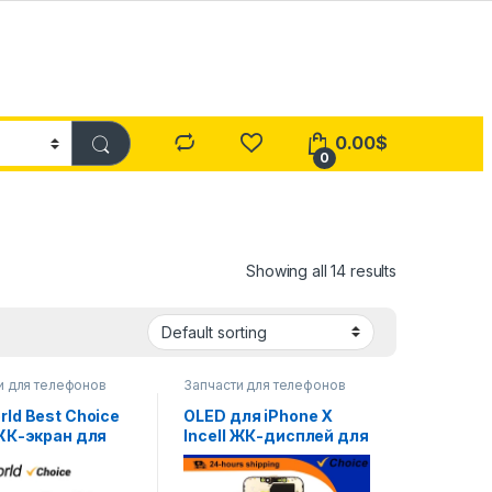
0.00
$
0
Showing all 14 results
и для телефонов
Запчасти для телефонов
rld Best Choice
OLED для iPhone X
 ЖК-экран для
Incell ЖК-дисплей для
 XR с 3D
IPhone XS XR MAX ЖК-
рным
дисплей 11 Pro с