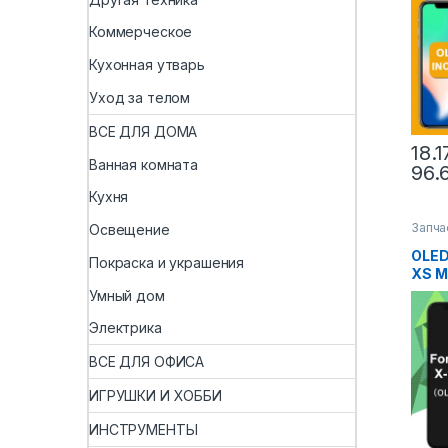
13 Mi
Дисп
Коммерческое
Диги
Кухонная утварь
Уход за телом
ВСЕ ДЛЯ ДОМА
18.1
Ванная комната
96.
Кухня
Запча
Освещение
OLED
Покраска и украшения
XS M
Дисп
Умный дом
Сен
диги
Электрика
iPhon
ВСЕ ДЛЯ ОФИСА
Plus 
дисп
ИГРУШКИ И ХОББИ
ИНСТРУМЕНТЫ