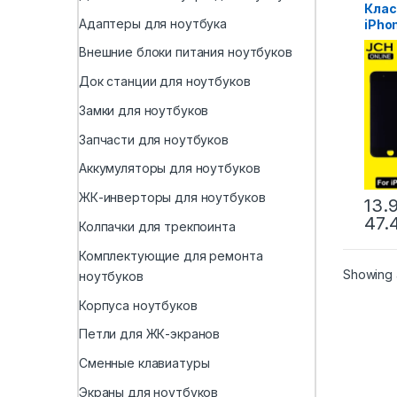
Клас
Адаптеры для ноутбука
iPhon
ЖК-
Внешние блоки питания ноутбуков
Идеа
диги
Док станции для ноутбуков
сенс
сбор
Замки для ноутбуков
XS M
Дисп
Запчасти для ноутбуков
Аккумуляторы для ноутбуков
ЖК-инверторы для ноутбуков
13.
47.
Колпачки для трекпоинта
Комплектующие для ремонта
Showing a
ноутбуков
Корпуса ноутбуков
Петли для ЖК-экранов
Сменные клавиатуры
Экраны для ноутбуков