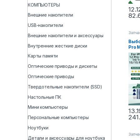
КОМПЬЮТЕРЫ
12.1
82.
Внешние накопители
USB-накопители
Запча
Внешние накопители и аксессуары
Выбо
Внутренние жесткие диски
Pro M
дисп
Карты памяти
диги
сенс
Оптические приводы и дискеты
для i
Pro M
Оптические приводы
Дисп
Твердотельные накопители (SSD)
Настольные ПК
Мини компьютеры
13.1
241
Персональные компьютеры
Ноутбуки
Запча
Детали и аксессуары для ноутбука