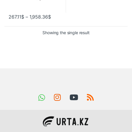
267.11
$
–
1,958.36
$
Showing the single result