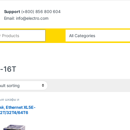
Support
(+800) 856 800 604
Email: info@electro.com
-16T
ые шкафы и
суары
й, Ethernet XL5E-
32T/32T4/64T6
26T4