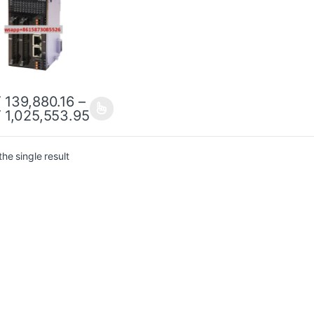
T
139,880.16
–
T
1,025,553.95
he single result