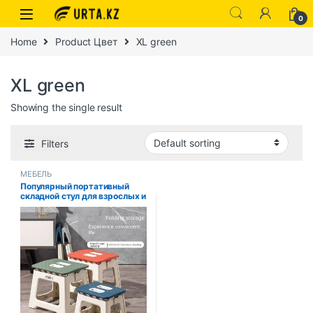
0
Home
Product Цвет
XL green
XL green
Showing the single result
Filters
МЕБЕЛЬ
Популярный портативный
складной стул для взрослых и
детей, утолщенный
пластиковый стул-седло для
активного отдыха и рыбалки,
подарки для вечеринок