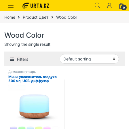
0
Home
Product Цвет
Wood Color
Wood Color
Showing the single result
Filters
Домашняя утварь
Мини-увлажнитель воздуха
500 мл, USB-диффузор
аромата под дерево,
увлажнитель воздуха с
красочными ночниками,
диффузор эфирного масла