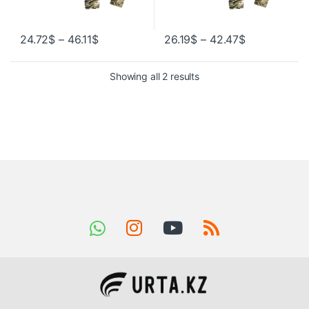
24.72
$
–
46.11
$
26.19
$
–
42.47
$
Showing all 2 results