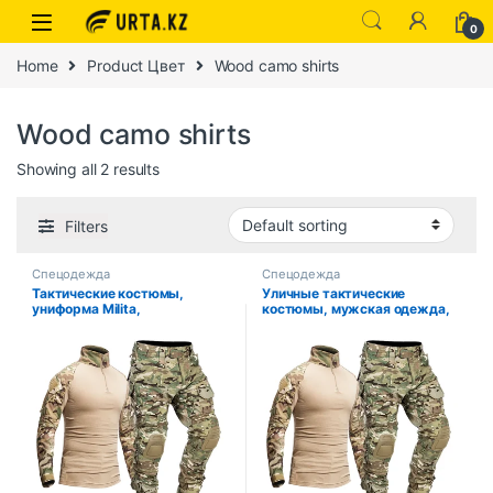
0
Home
Product Цвет
Wood camo shirts
Wood camo shirts
Showing all 2 results
Filters
Спецодежда
Спецодежда
Тактические костюмы,
Уличные тактические
униформа Milita,
костюмы, мужская одежда,
камуфляжные охотничьи
износостойкая охотничья
рубашки, брюки-карго с
форма, боевая рубашка +
подушечками, комплекты
брюки-карго с несколькими
охотничьей одежды для
карманами и подушечками,
страйкбола, пейнтбола,
водонепроницаемые
уличная одежда