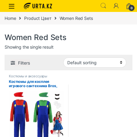
0
Home
Product Цвет
Women Red Sets
Women Red Sets
Showing the single result
Filters
Костюмы и аксессуары
Костюмы для косплея
игрового сантехника Bros,
забавные карнавальные
наряды на Хэллоуин для
мужчин и женщин,
необычный комбинезон со
шляпой, перчатки с усами