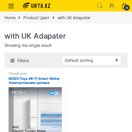
0
Home
Product Цвет
with UK Adapater
with UK Adapater
Showing the single result
Filters
Умный дом
MOES Tuya Wi-Fi Smart Motor
Электрические цепные
рулонные шторы Привод
затвора RF Дистанционный
комплект Приложение Smart
Life через Alexa/Google