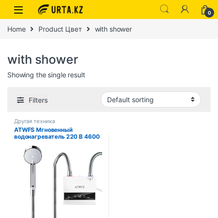
0
Home
Product Цвет
with shower
with shower
Showing the single result
Filters
Другая техника
ATWFS Мгновенный
водонагреватель 220 В 4600
Вт, портативные
электрические
подогреватели для ванной
комнаты, горячей воды, душа
и домашнего кухонного
отопления