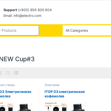
Support
(+800) 856 800 604
Email: info@electro.com
 NEW Cup#3
ная утварь
Электрика
 03 Электрическая
ITOP 03 электрическая
молка
кофемолка
ядерная 48 мм
шестиядерная 38 мм
вая кофемолка с
заусенцы бытовая
овами VS3
кофемолка для кофе в