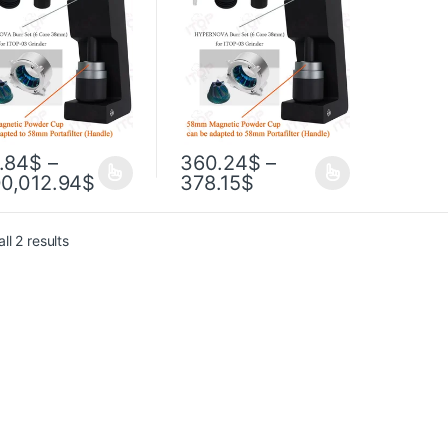
молка для
зернах кофемолка для
ссо 110 В 220 В
фильтра эспрессо VS3
.84
$
–
360.24
$
–
00,012.94
$
378.15
$
ll 2 results