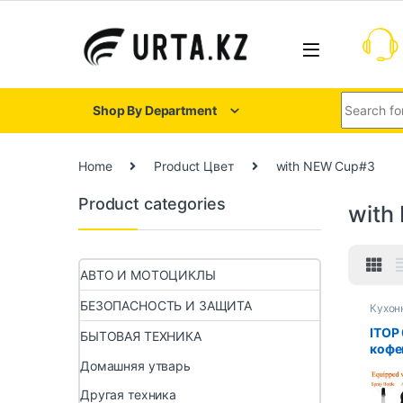
Shop By Department
Home
Product Цвет
with NEW Cup#3
Product categories
with
АВТО И МОТОЦИКЛЫ
БЕЗОПАСНОСТЬ И ЗАЩИТА
Кухон
ITOP
БЫТОВАЯ ТЕХНИКА
кофе
Семи
Домашняя утварь
Быто
Другая техника
жерн