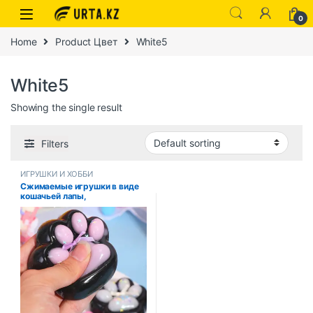
0
Home
Product Цвет
White5
White5
Showing the single result
Filters
ИГРУШКИ И ХОББИ
Сжимаемые игрушки в виде
кошачьей лапы,
декомпрессионная игрушка в
виде кошачьей лапы, мягкие
липкие игрушки для снятия
стресса, расслабляющие
игрушки