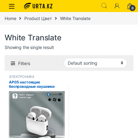
0
Home
Product Цвет
White Translate
White Translate
Showing the single result
Filters
ЭЛЕКТРОНИКА
AP05 настоящие
беспроводные наушники
Buds5 HIFI стереозвук
Bluetooth5.3 спортивные
наушники с микрофоном для
XIAOMI с приложением для
перевода