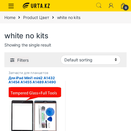
0
Home
Product Цвет
white no kits
white no kits
Showing the single result
Filters
Запчасти для планшетов
Для iPad Mini1 mini2 A1432
A1454 A1455 A1489 A1490
дигитайзер сенсорного
экрана + разъем микросхемы
Flex + кнопка клавиши +
закаленное стекло