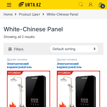
0
Home
Product Цвет
White-Chinese Panel
White-Chinese Panel
Showing all 2 results
Filters
Другая техника
Другая техника
Электрический
Электрический
водонагреватель
водонагреватель
Мгновенный быстрый нагрев
Мгновенный быстрый нагрев
Бытовая Ванная комната Душ
Бытовая Ванная комната Душ
Небольшой нагреватель воды
Небольшой нагреватель воды
без резервуара Кухонный
без резервуара Кухонный
водонагреватель
водонагреватель
Интеллектуальное
Интеллектуальное
управление сенсорным
управление сенсорным
экраном 6000 Вт 7000 Вт
экраном 6000 Вт 7000 Вт
8000 В
8000 В