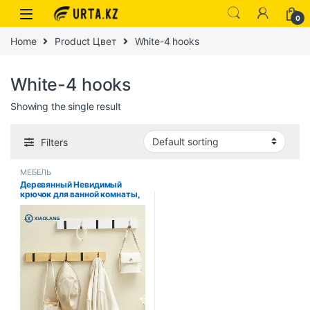
0
Home
Product Цвет
White-4 hooks
White-4 hooks
Showing the single result
Filters
МЕБЕЛЬ
Деревянный Невидимый
крючок для ванной комнаты,
креативная алюминиевая,
белая, черная настенная
вешалка для ключей от
двери, вешалка для хранения
пальто, полотенец, 3, 4, 5
крючков