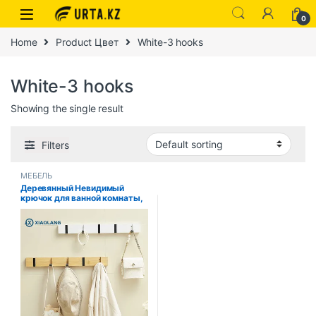
0
Home
Product Цвет
White-3 hooks
White-3 hooks
Showing the single result
Filters
МЕБЕЛЬ
Деревянный Невидимый
крючок для ванной комнаты,
креативная алюминиевая,
белая, черная настенная
вешалка для ключей от
двери, вешалка для хранения
пальто, полотенец, 3, 4, 5
крючков