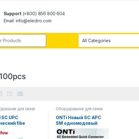
Support
(+800) 856 800 604
Email: info@electro.com
100pcs
дование для связи
Оборудование для связи
 SC UPC
ONTi Новый SC APC
ческий fibe
SM одномодовый
рый коннектор
оптоволоконный
TTH волоконно-
разъем FTTH Tool