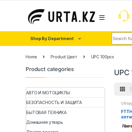
Shop By Department
Home
Product Цвет
UPC 100pcs
Product categories
UPC 
АВТО И МОТОЦИКЛЫ
БЕЗОПАСНОСТЬ И ЗАЩИТА
Обору
FTTH
БЫТОВАЯ ТЕХНИКА
опти
Быст
Домашняя утварь
SC F
Другая техника