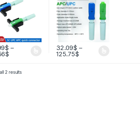
ческий Быстрый
Холодный разъем
ектор
Инструмент SC UPC
роенный
Волоконно-
кокачественный
оптический быстрый
PC
разъем
99
$
–
32.09
$
–
56
$
125.75
$
ll 2 results