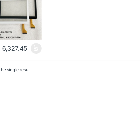
T
6,327.45
he single result