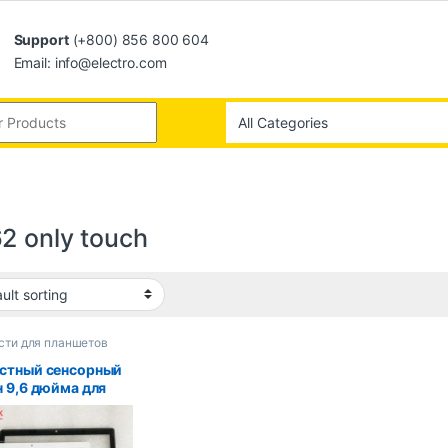
Support
(+800) 856 800 604
Email: info@electro.com
2 only touch
сти для планшетов
стный сенсорный
н 9,6 дюйма для
ета Irbis TZ968
1 TZ963 TZ960
5 TZ969 TZ962