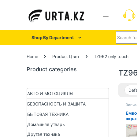
Shop By Department
Home
Product Цвет
TZ962 only touch
Product categories
TZ96
АВТО И МОТОЦИКЛЫ
БЕЗОПАСНОСТЬ И ЗАЩИТА
Запча
Емко
БЫТОВАЯ ТЕХНИКА
экра
планш
Домашняя утварь
TZ96
Другая техника
TZ96