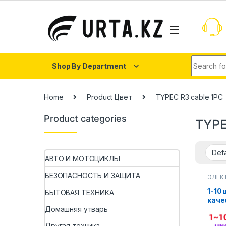
Shop By Department
Home
Product Цвет
TYPEC R3 cable 1PC
Product categories
TYPE
АВТО И МОТОЦИКЛЫ
БЕЗОПАСНОСТЬ И ЗАЩИТА
ЭЛЕК
КОМП
1-10
БЫТОВАЯ ТЕХНИКА
каче
(CH3
Домашняя утварь
для 
Другая техника