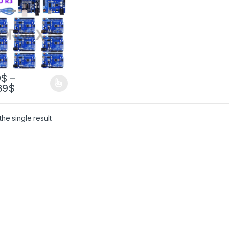
кабель
EGA328P-AU
тная плата 16
TYPE-C
9
$
–
39
$
he single result