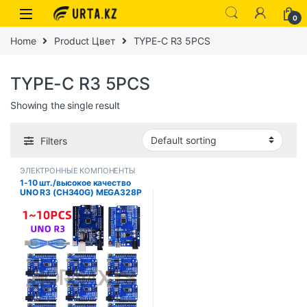
0
Home
Product Цвет
TYPE-C R3 5PCS
TYPE-C R3 5PCS
Showing the single result
Filters
ЭЛЕКТРОННЫЕ КОМПОНЕНТЫ
1-10 шт./высокое качество
UNO R3 (CH340G) MEGA328P
для Arduino UNO R3 + USB-
кабель ATMEGA328P-AU
макетная плата 16 МГц TYPE-
C