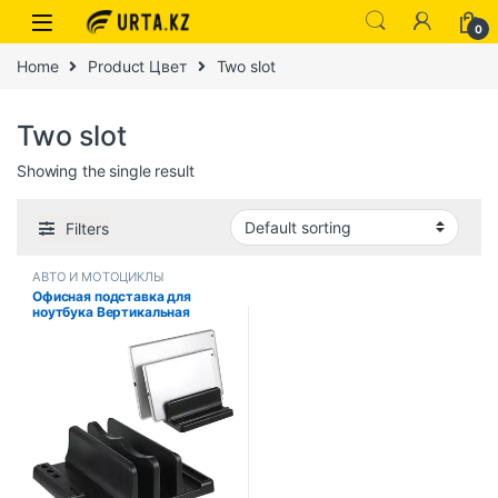
0
Home
Product Цвет
Two slot
Two slot
Showing the single result
Filters
АВТО И МОТОЦИКЛЫ
Офисная подставка для
ноутбука Вертикальная
экономия места на рабочем
столе Легко разместить
компьютерные аксессуары
Масштабируемая ширина
Хранение офисного стола