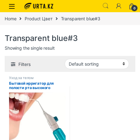
0
Home
Product Цвет
Transparent blue#3
Transparent blue#3
Showing the single result
Filters
Уход за телом
Бытовой ирригатор для
полости рта высокого
давления 2025, портативный
зубной чистый водный зубной
нить, ручная водная
зубочистка высокого
давления 2024