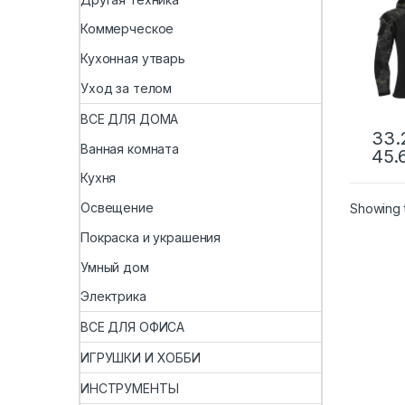
карм
такт
Коммерческое
кам
руба
Кухонная утварь
нако
брюк
Уход за телом
ВСЕ ДЛЯ ДОМА
33.
Ванная комната
45.
Кухня
Освещение
Showing t
Покраска и украшения
Умный дом
Электрика
ВСЕ ДЛЯ ОФИСА
ИГРУШКИ И ХОББИ
ИНСТРУМЕНТЫ