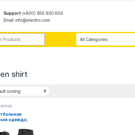
Support
(+800) 856 800 604
Email: info@electro.com
en shirt
одежда
тбольная
чая одежда,
орма с
олькими