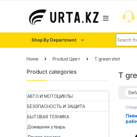
Shop By Department
Home
Product Цвет
T green shirt
Product categories
T gre
АВТО И МОТОЦИКЛЫ
БЕЗОПАСНОСТЬ И ЗАЩИТА
Спец
Пейн
БЫТОВАЯ ТЕХНИКА
рабо
униф
Домашняя утварь
неск
Другая техника