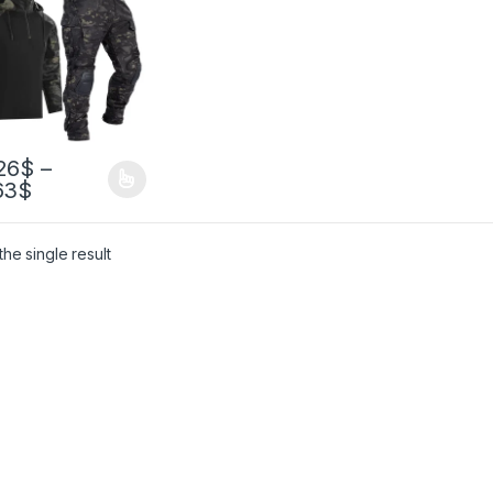
анами,
ические боевые
уфляжные
шки,
ленники-карго,
и, костюм
26
$
–
63
$
he single result