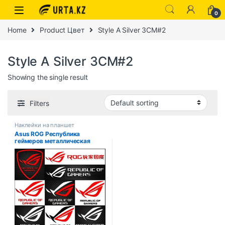
0
Home
Product Цвет
Style A Silver 3CM#2
Style A Silver 3CM#2
Showing the single result
Filters
Наклейки на планшет
Asus ROG Республика
геймеров металлическая
наклейка с логотипом для
ноутбука, планшета,
настольного компьютера,
цифровое
персонализированное
украшение «сделай сам»