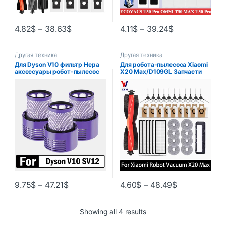
4.82
$
–
38.63
$
4.11
$
–
39.24
$
Другая техника
Другая техника
Для Dyson V10 фильтр Hepa
Для робота-пылесоса Xiaomi
аксессуары робот-пылесос
X20 Max/D109GL Запчасти
SV12 моющийся фильтр
Аксессуары Основная щетка
сменные чистящие запасные
Боковая щетка Hepa-фильтр
части
Швабра Тканевый мешок для
сбора пыли Замена
9.75
$
–
47.21
$
4.60
$
–
48.49
$
Showing all 4 results