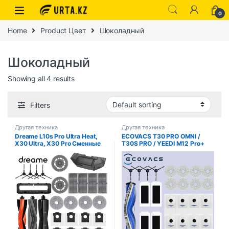
0
Home
Product Цвет
Шоколадный
Шоколадный
Showing all 4 results
Filters
Другая техника
Другая техника
Dreame L10s Pro Ultra Heat,
ECOVACS T30 PRO OMNI /
X30 Ultra, X30 Pro Сменные
T30S PRO / YEEDI M12 Pro+
аксессуары для пылесоса
Запасные части для робота-
Основная боковая щетка
пылесоса Мешок для пыли
Фильтр Швабра Мешок для
Основная боковая щетка
пыли
Фильтр Аксессуары для
швабры