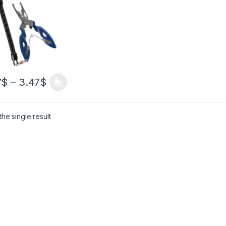
и, разрезное
цо, рыболовные
ссуары, щипцы,
офункциональны
жницы
7
$
–
3.47
$
he single result