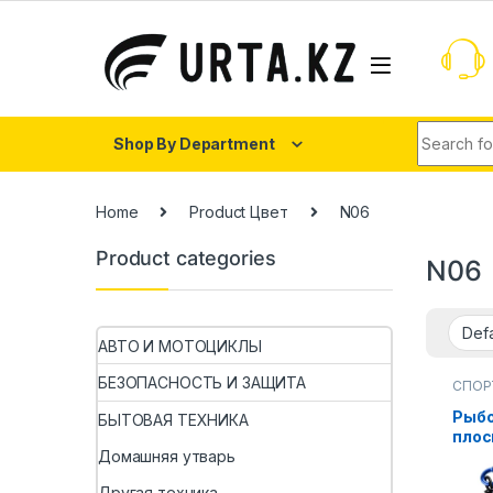
Shop By Department
Home
Product Цвет
N06
Product categories
N06
АВТО И МОТОЦИКЛЫ
БЕЗОПАСНОСТЬ И ЗАЩИТА
СПОР
Рыб
БЫТОВАЯ ТЕХНИКА
плос
рыбо
Домашняя утварь
крюч
Другая техника