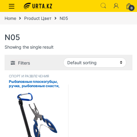
0
Home
Product Цвет
N05
N05
Showing the single result
Filters
СПОРТ И РАЗВЛЕЧЕНИЯ
Рыболовные плоскогубцы,
ручка, рыболовные снасти,
крючок, резак для лески,
разрезное кольцо,
рыболовные аксессуары,
щипцы,
многофункциональные
ножницы