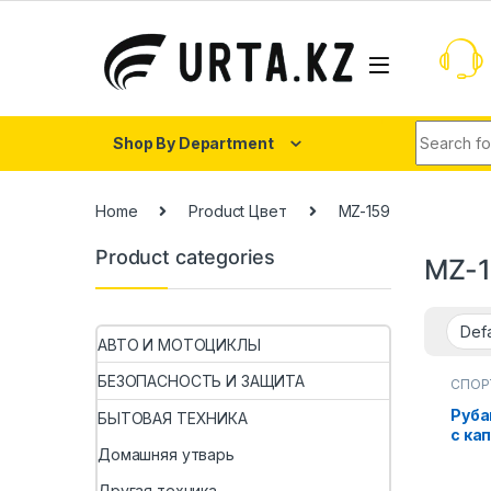
Shop By Department
Home
Product Цвет
MZ-159
Product categories
MZ-
АВТО И МОТОЦИКЛЫ
БЕЗОПАСНОСТЬ И ЗАЩИТА
СПОР
Руба
БЫТОВАЯ ТЕХНИКА
с ка
мужс
Домашняя утварь
рыба
Другая техника