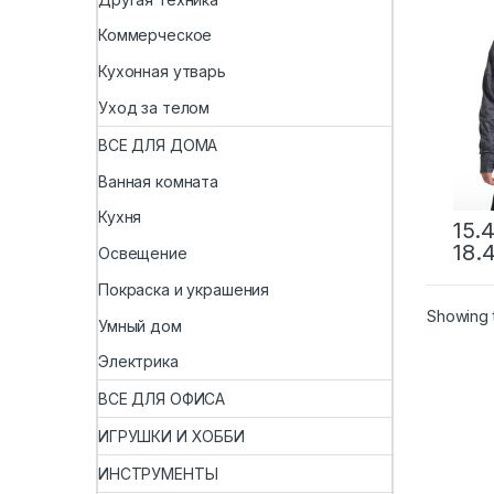
летн
толс
Коммерческое
капю
от с
Кухонная утварь
ульт
Джер
Уход за телом
выст
ВСЕ ДЛЯ ДОМА
Ванная комната
Кухня
15.4
18.
Освещение
Покраска и украшения
Showing t
Умный дом
Электрика
ВСЕ ДЛЯ ОФИСА
ИГРУШКИ И ХОББИ
ИНСТРУМЕНТЫ