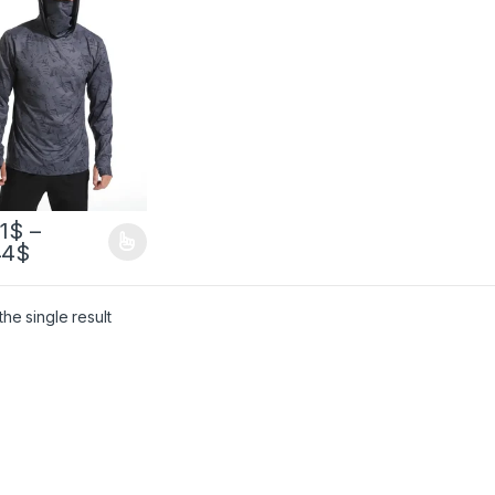
яя маска,
товка с
шоном, защита
олнца и
рафиолета,
си для
уплений
1
$
–
44
$
he single result