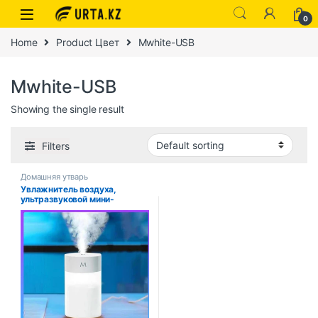
0
Home
Product Цвет
Mwhite-USB
Mwhite-USB
Showing the single result
Filters
Домашняя утварь
Увлажнитель воздуха,
ультразвуковой мини-
диффузор для ароматерапии,
портативный распылитель,
USB-распылитель эфирного
масла, светодиодная лампа
для домашнего автомобиля