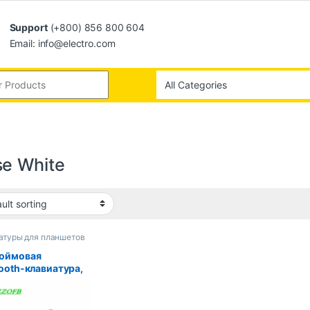
Support
(+800) 856 800 604
Email: info@electro.com
e White
атуры для планшетов
юймовая
tooth-клавиатура,
цузская,
ская, русская,
ская, AZERTY,