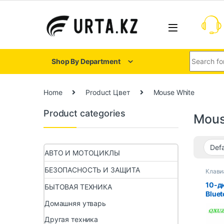
Shop By Department
Home
Product Цвет
Mouse White
Product categories
Mous
АВТО И МОТОЦИКЛЫ
БЕЗОПАСНОСТЬ И ЗАЩИТА
Клави
10-д
БЫТОВАЯ ТЕХНИКА
Blue
фран
Домашняя утварь
испан
Другая техника
араб