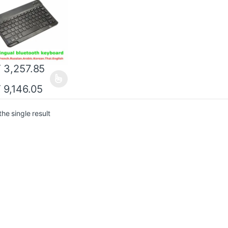
кая клавиатура,
роводная,
рсальная для iPad,
ета Pro 9,7,
oid
T
3,257.85
T
9,146.05
he single result