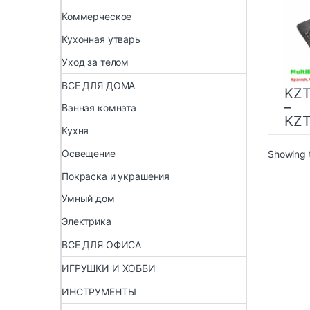
тайс
Коммерческое
бесп
униве
Кухонная утварь
планш
Andr
Уход за телом
ВСЕ ДЛЯ ДОМА
KZ
–
Ванная комната
KZ
Кухня
Освещение
Showing t
Покраска и украшения
Умный дом
Электрика
ВСЕ ДЛЯ ОФИСА
ИГРУШКИ И ХОББИ
ИНСТРУМЕНТЫ