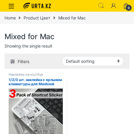
0
Home
Product Цвет
Mixed for Mac
Mixed for Mac
Showing the single result
Filters
Наклейки на ноутбук
1/2/3 шт. наклейка с ярлыком
клавиатуры для Macbook
Windows, ноутбука,
компьютера, наклейки с
ярлыками, клейкая наклейка
для Mac OS