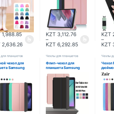
и, короткая
T225, умный кожаный
универ
евальная юбка для
чехол Funda
ремешо
чек, юбка-пачка
Легкий
балета
ручки 
T
1,988.85
KZT
3,112.76
KZT
2
–
–
T
2,636.26
KZT
6,292.85
KZT
3
 для планшетов
Чехлы для планшетов
Чехлы д
ной чехол для
Флип-чехол для
Чехол 
шета Samsung
планшета Samsung
дюймов
y Tab A8 2021,
Galaxy Tab A A6 10.1
тройно
л для планшета
T580 Funda Leather
электр
ung Tab A8 10,5
Smart Cover для Tab A8
искусс
200/SM-X205,
X200 A7 Lite T220 A9
для iPa
тный чехол для
Plus X210 Capa
для пл
шета
подста
поколе