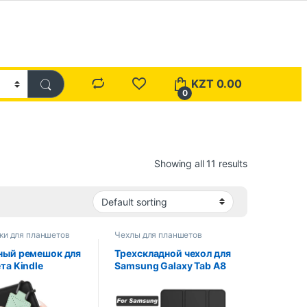
KZT
0.00
0
Showing all 11 results
ки для планшетов
Чехлы для планшетов
ный ремешок для
Трехскладной чехол для
та Kindle
Samsung Galaxy Tab A8
s Fire 6–8
2021, чехол для
в.
планшета из ПУ для
оэластичный
Samsung Tab A8 10,5,