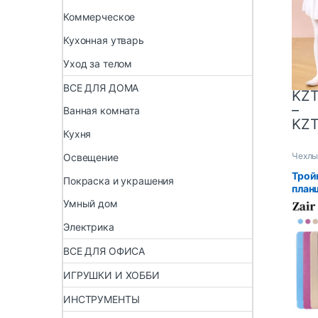
тали
Коммерческое
танц
дево
Кухонная утварь
для 
Уход за телом
ВСЕ ДЛЯ ДОМА
KZ
–
Ванная комната
KZ
Кухня
Чехлы
Освещение
Трой
Покраска и украшения
план
Galax
Умный дом
чехо
Sams
Электрика
SM-X
ВСЕ ДЛЯ ОФИСА
защи
план
ИГРУШКИ И ХОББИ
ИНСТРУМЕНТЫ