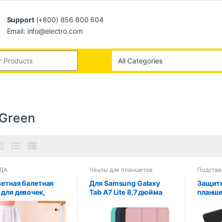
Support
(+800) 856 800 604
Email: info@electro.com
 Green
ДА
Чехлы для планшетов
Подстав
ветная балетная
Для Samsung Galaxy
Защит
 для девочек,
Tab A7 Lite 8,7 дюйма
планше
кая танцевальная
2021, флип-чехол для
EReader
новая юбка с
планшета, магнитный
дюймо
тичной резинкой на
чехол для SM-T220 SM-
Высок