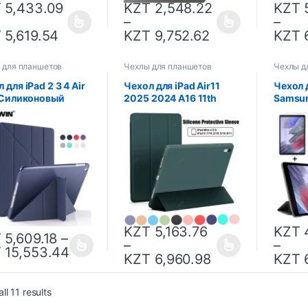
T
5,433.09
KZT
2,548.22
KZT
5
–
–
T
5,619.54
KZT
9,752.62
KZT
6
 для планшетов
Чехлы для планшетов
Чехлы д
 для iPad 2 3 4 Air
Чехол для iPad Air11
Чехол 
3 Силиконовый
2025 2024 A16 11th
Samsun
 для iPad 10,2 9,7
Pro11 M4 M2 iPad 9. 6th
Lite 8
7-го 8 поколения
5th Gen 9.7 10.2 Air6 M3
T225, 
 для iPad Pro 11 Air
M2 Air5 4 10.9 10th Air1
чехол 
Mini 5 6 Capa
2 Pro 9.7 10.5
крышка
2021, 
KZT
5,163.76
KZT
4
T
5,609.18
–
–
–
T
15,553.44
KZT
6,960.98
KZT
6
ll 11 results