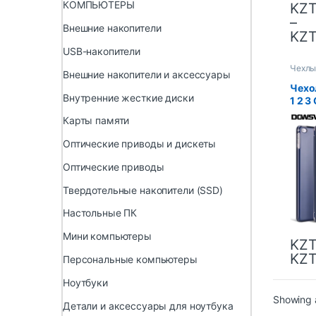
КОМПЬЮТЕРЫ
KZ
–
Внешние накопители
KZ
USB-накопители
Чехлы
Внешние накопители и аксессуары
Чехол
Внутренние жесткие диски
1 2 
чехол
Карты памяти
6-го 
Чехол
Оптические приводы и дискеты
2024 
Оптические приводы
Твердотельные накопители (SSD)
Настольные ПК
Мини компьютеры
KZ
KZ
Персональные компьютеры
Ноутбуки
Showing a
Детали и аксессуары для ноутбука