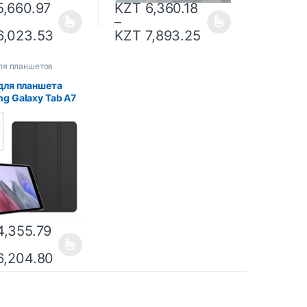
,660.97
KZT
6,360.18
–
,023.53
KZT
7,893.25
ля планшетов
для планшета
g Galaxy Tab A7
,7 SM-T220 SM-
тройной жесткий
для ПК, задняя
 Tab A7 Lite
чехол Funda
,355.79
,204.80