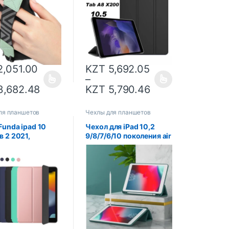
сальный
искусственная кожа,
к на руку.
защитный чехол для
 держатель для
планшета
для пальцев.
,051.00
KZT
5,692.05
–
,682.48
KZT
5,790.46
ля планшетов
Чехлы для планшетов
Funda ipad 10
Чехол для iPad 10,2
 2 2021,
9/8/7/6/10 поколения air
й чехол для
11 2024 Pro 10 5 9,7
онной книги из
дюйма 2018 Smart
твенной кожи
Cover с держателем
d 9 10,2, чехол
для карандашей Air 5/4
аншета, чехол-
10,9 2022
вка для iPad 9-го
ния