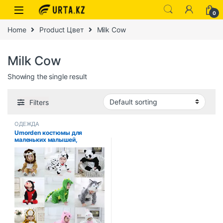
0
Home
Product Цвет
Milk Cow
Milk Cow
Showing the single result
Filters
ОДЕЖДА
Umorden костюмы для
маленьких малышей,
кролика, собаки, льва, тигра,
динозавра, комбинезон
кигуруми с героями
мультфильмов для маленьких
мальчиков и девочек,
Хэллоуин, Пурим