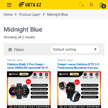
0
Home
Product Цвет
Midnight Blue
Midnight Blue
Showing all 2 results
Filters
Умные часы
Умные часы
Zeblaze Btalk 3 Pro Смарт-
Смарт-часы Zeblaze GTS 3 С
часы AMOLED-дисплей Hi-Fi
Голосовым Вызовом Ультра-
Bluetooth-вызовы Трекер
HD 2
Здоровья И Фитнеса Монитор
Сна Монитор Сердечного…