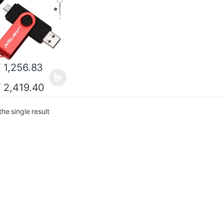
T
1,256.83
T
2,419.40
he single result