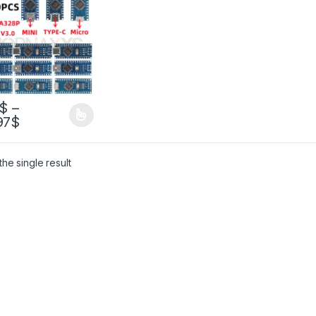
роллером для
ino CH340, USB-
вер 16 МГц,
EGA328P
$
–
97
$
he single result