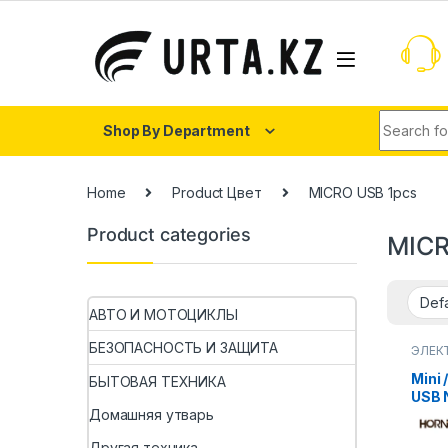
Shop By Department
Home
Product Цвет
MICRO USB 1pcs
Product categories
MICR
АВТО И МОТОЦИКЛЫ
БЕЗОПАСНОСТЬ И ЗАЩИТА
ЭЛЕК
КОМП
Mini 
БЫТОВАЯ ТЕХНИКА
USB 
загр
Домашняя утварь
совм
Другая техника